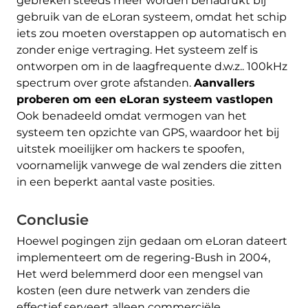
gebreken steeds meer worden benadrukt bij
gebruik van de eLoran systeem, omdat het schip
iets zou moeten overstappen op automatisch en
zonder enige vertraging. Het systeem zelf is
ontworpen om in de laagfrequente d.w.z.. 100kHz
spectrum over grote afstanden.
Aanvallers
proberen om een ​​eLoran systeem vastlopen
Ook benadeeld omdat vermogen van het
systeem ten opzichte van GPS, waardoor het bij
uitstek moeilijker om hackers te spoofen,
voornamelijk vanwege de wal zenders die zitten
in een beperkt aantal vaste posities.
Conclusie
Hoewel pogingen zijn gedaan om eLoran dateert
implementeert om de regering-Bush in 2004,
Het werd belemmerd door een mengsel van
kosten (een dure netwerk van zenders die
effectief serveert alleen commerciële