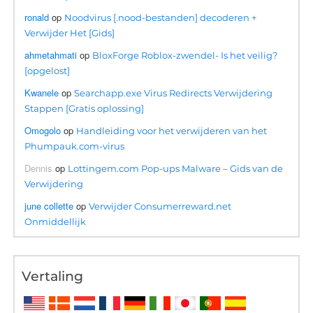
ronald
op
Noodvirus [.nood-bestanden] decoderen +
Verwijder Het [Gids]
ahmetahmati
op
BloxForge Roblox-zwendel- Is het veilig?
[opgelost]
Kwanele
op
Searchapp.exe Virus Redirects Verwijdering
Stappen [Gratis oplossing]
Omogolo
op
Handleiding voor het verwijderen van het
Phumpauk.com-virus
Dennis
op
Lottingem.com Pop-ups Malware – Gids van de
Verwijdering
june collette
op
Verwijder Consumerreward.net
Onmiddellijk
Vertaling