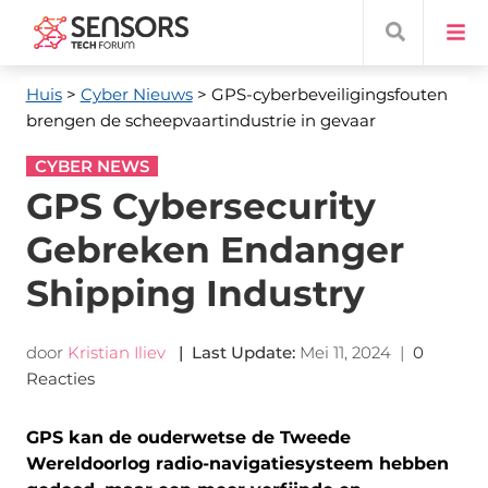
Huis
>
Cyber ​​Nieuws
> GPS-cyberbeveiligingsfouten
brengen de scheepvaartindustrie in gevaar
CYBER NEWS
GPS Cybersecurity
Gebreken Endanger
Shipping Industry
door
Kristian Iliev
|
Last Update
:
Mei 11, 2024
|
0
Reacties
GPS kan de ouderwetse de Tweede
Wereldoorlog radio-navigatiesysteem hebben