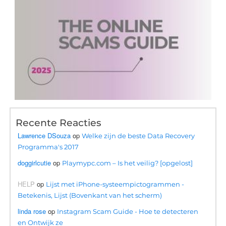
Recente Reacties
Lawrence DSouza
op
Welke zijn de beste Data Recovery
Programma's 2017
doggirlcutie
op
Playmypc.com – Is het veilig? [opgelost]
HELP
op
Lijst met iPhone-systeempictogrammen -
Betekenis, Lijst (Bovenkant van het scherm)
linda rose
op
Instagram Scam Guide - Hoe te detecteren
en Ontwijk ze