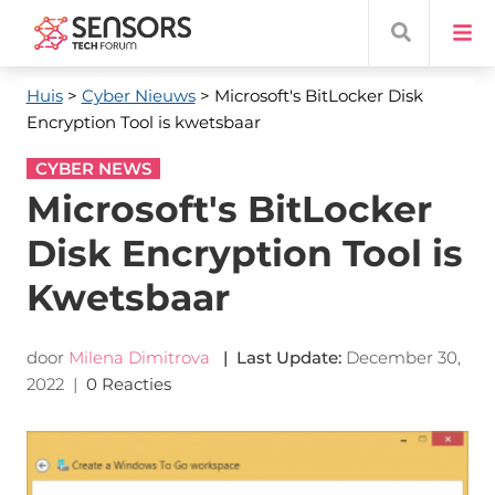
Huis
>
Cyber ​​Nieuws
> Microsoft's BitLocker Disk
Encryption Tool is kwetsbaar
CYBER NEWS
Microsoft's BitLocker
Disk Encryption Tool is
Kwetsbaar
door
Milena Dimitrova
|
Last Update
:
December 30,
2022
|
0 Reacties