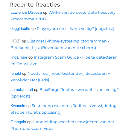
Recente Reacties
Lawrence DSouza
op
Welke zijn de beste Data Recovery
Programma's 2017
doggirlcutie
op
Playmypc.com – Is het veilig? [opgelost]
HELP
op
Lijst met iPhone-systeempictogrammen -
Betekenis, Lijst (Bovenkant van het scherm)
linda rose
op
Instagram Scam Guide - Hoe te detecteren
en Ontwijk ze
ronald
op
Noodvirus [.nood-bestanden] decoderen +
Verwijder Het [Gids]
ahmetahmati
op
BloxForge Roblox-zwendel- Is het veilig?
[opgelost]
Kwanele
op
Searchapp.exe Virus Redirects Verwijdering
Stappen [Gratis oplossing]
Omogolo
op
Handleiding voor het verwijderen van het
Phumpauk.com-virus