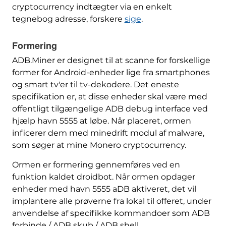
cryptocurrency indtægter via en enkelt
tegnebog adresse, forskere
sige
.
Formering
ADB.Miner er designet til at scanne for forskellige
former for Android-enheder lige fra smartphones
og smart tv'er til tv-dekodere. Det eneste
specifikation er, at disse enheder skal være med
offentligt tilgængelige ADB debug interface ved
hjælp havn 5555 at løbe. Når placeret, ormen
inficerer dem med minedrift modul af malware,
som søger at mine Monero cryptocurrency.
Ormen er formering gennemføres ved en
funktion kaldet droidbot. Når ormen opdager
enheder med havn 5555 aDB aktiveret, det vil
implantere alle prøverne fra lokal til offeret, under
anvendelse af specifikke kommandoer som ADB
forbinde / ADB skub / ADB shell.