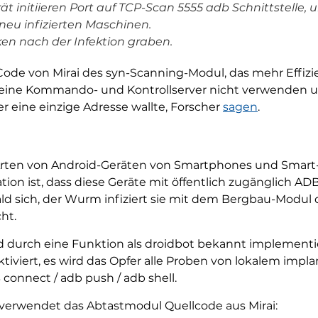
rät initiieren Port auf TCP-Scan 5555 adb Schnittstelle,
neu infizierten Maschinen.
en nach der Infektion graben.
e von Mirai des syn-Scanning-Modul, das mehr Effizien
keine Kommando- und Kontrollserver nicht verwenden un
ine einzige Adresse wallte, Forscher
sagen
.
 Arten von Android-Geräten von Smartphones und Smart-
ation ist, dass diese Geräte mit öffentlich zugänglich A
bald sich, der Wurm infiziert sie mit dem Bergbau-Modul
ht.
 durch eine Funktion als droidbot bekannt implementi
ktiviert, es wird das Opfer alle Proben von lokalem imp
 connect / adb push / adb shell.
 verwendet das Abtastmodul Quellcode aus Mirai: