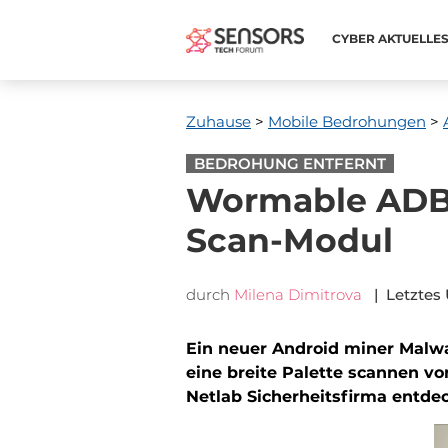
CYBER ​​AKTUELLE
Zuhause
>
Mobile Bedrohungen
>
BEDROHUNG ENTFERNT
Wormable ADB.
Scan-Modul
durch
Milena Dimitrova
| Letztes 
Ein neuer Android miner Malwa
eine breite Palette scannen v
Netlab Sicherheitsfirma entdec