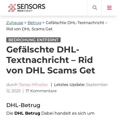
Zuhause
>
Betrug
> Gefälschte DHL-Textnachricht –
Rid von DHL Scams Get
BEDROHUNG ENTFERNT
Gefälschte DHL-
Textnachricht – Rid
von DHL Scams Get
durch
Tsetso Mihailov
| Letztes Update:
September
12, 2023
|
17 Kommentare
DHL-Betrug
Die
DHL Betrug
Dabei handelt es sich um