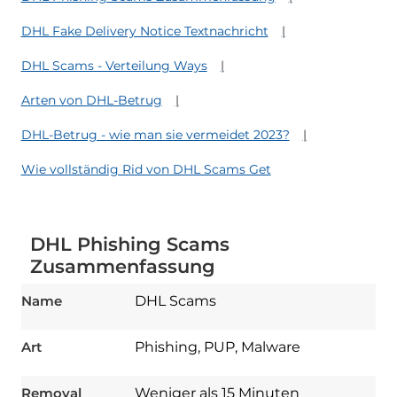
DHL Fake Delivery Notice Textnachricht
DHL Scams - Verteilung Ways
Arten von DHL-Betrug
DHL-Betrug - wie man sie vermeidet 2023?
Wie vollständig Rid von DHL Scams Get
DHL Phishing Scams
Zusammenfassung
Name
DHL Scams
Download
Spy Hunter
Art
Phishing, PUP, Malware
Removal
Weniger als 15 Minuten