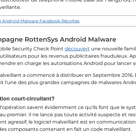
eillante.
p Android Malware Facebook Récoltes
campagne RottenSys Android Malware
obile Security Check Point
découvert
une nouvelle famill
utilisateurs pour les revenus publicitaires frauduleux. A
endre en charge les autorisations Android pour lancer s
l malveillant a commencé à distribuer en Septembre 2016. 
 fait l'une des plus grandes campagnes de malwares Andro
on court-circuitant?
e l'opération savent évidemment ce qu'ils font que le sys
u premier. Il ne lance pas toute activité suspecte et r
t agressif, le logiciel malveillant est en communicati
e des composants contenant en fait un code malveillant.