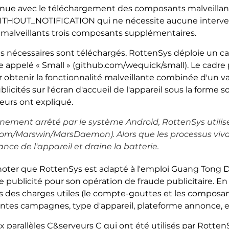
inue avec le téléchargement des composants malveillant
HOUT_NOTIFICATION qui ne nécessite aucune interventi
 malveillants trois composants supplémentaires.
 nécessaires sont téléchargés, RottenSys déploie un cad
e appelé « Small » (github.com/wequick/small). Le cadr
obtenir la fonctionnalité malveillante combinée d'un v
licités sur l'écran d'accueil de l'appareil sous la forme 
eurs ont expliqué.
onnement arrêté par le système Android, RottenSys util
m/Marswin/MarsDaemon). Alors que les processus viv
ce de l'appareil et draine la batterie.
 noter que RottenSys est adapté à l'emploi Guang Tong 
publicité pour son opération de fraude publicitaire. En 
es des charges utiles (le compte-gouttes et les composa
entes campagnes, type d'appareil, plateforme annonce, et 
x parallèles C&serveurs C qui ont été utilisés par Rotte