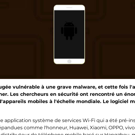
ugée vulnérable à une grave malware, et cette fois l'a
ner. Les chercheurs en sécurité ont rencontré un én
d'appareils mobiles à l'échelle mondiale. Le logiciel
application système de services Wi-Fi qui a été pré-ins
répandues comme l'honneur, Huawei, Xiaomi, OPPO, vivo,
 distributeur de téléphone mobile basé sur Hangzhou, mai