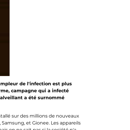
mpleur de l'infection est plus
orme, campagne qui a infecté
 malveillant a été surnommé
tallé sur des millions de nouveaux
 Samsung, et Gionee. Les appareils
s on ne sait pas si la société n'a