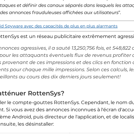
ttaques et définir des canaux séparés dans lesquels les a
 des annonces frauduleuses affichées aux utilisateurs
".
d Spyware avec des capacités de plus en plus alarmants
RottenSys est un réseau publicitaire extrêmement agressi
nonces agressives, il a sauté 13,250,756 fois, et 548,822 
 pour les attaquants éventuels flux de revenus profiter d
s provenant de ces impressions et des clics en fonction
ents pour chaque mille impressions. Selon ces calculs, 
veillants au cours des dix derniers jours seulement!
atténuer RottenSys?
taller le compte-gouttes RottenSys. Cependant, le nom d
ent. Si vous avez des annonces inconnues à l'écran d'acc
ème Android, puis directeur de l'application, et de locali
nsuite, les désinstaller: