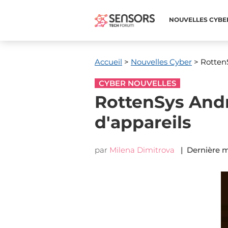
NOUVELLES CYBE
Accueil
>
Nouvelles Cyber
> RottenS
CYBER NOUVELLES
RottenSys Andr
d'appareils
par
Milena Dimitrova
| Dernière mi