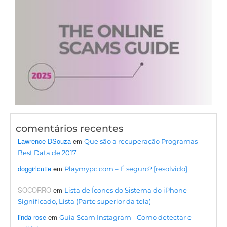
comentários recentes
Lawrence DSouza
em
Que são a recuperação Programas
Best Data de 2017
doggirlcutie
em
Playmypc.com – É seguro? [resolvido]
SOCORRO
em
Lista de Ícones do Sistema do iPhone –
Significado, Lista (Parte superior da tela)
linda rose
em
Guia Scam Instagram - Como detectar e