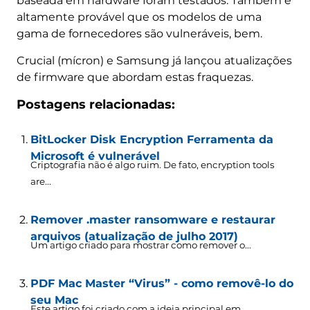
baseada em hardware foram testados. Também é
altamente provável que os modelos de uma
gama de fornecedores são vulneráveis, bem.
Crucial (mícron) e Samsung já lançou atualizações
de firmware que abordam estas fraquezas.
Postagens relacionadas:
BitLocker Disk Encryption Ferramenta da
Microsoft é vulnerável
Criptografia não é algo ruim. De fato,
encryption tools
are..
.
Remover .master ransomware e restaurar
arquivos (atualização de julho 2017)
Um artigo criado para mostrar como remover o...
PDF Mac Master “Virus” - como removê-lo do
seu Mac
Este artigo foi criado com a ideia principal em...