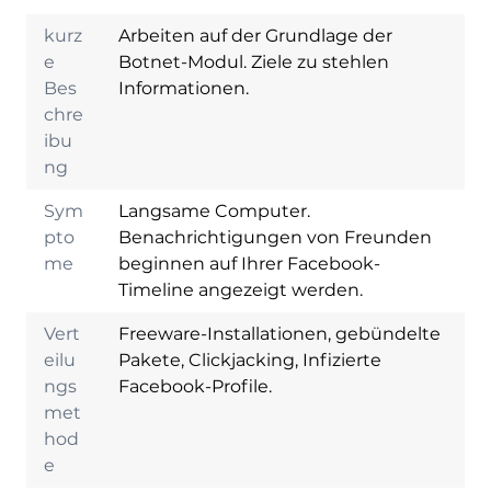
kurz
Arbeiten auf der Grundlage der
e
Botnet-Modul. Ziele zu stehlen
Bes
Informationen.
chre
ibu
ng
Sym
Langsame Computer.
pto
Benachrichtigungen von Freunden
me
beginnen auf Ihrer Facebook-
Timeline angezeigt werden.
Vert
Freeware-Installationen, gebündelte
eilu
Pakete, Clickjacking, Infizierte
ngs
Facebook-Profile.
Herunterladen
Malware Removal
met
Tool
hod
e