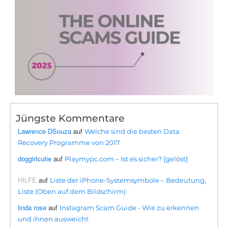
Jüngste Kommentare
Lawrence DSouza
auf
Welche sind die besten Data
Recovery Programme von 2017
doggirlcutie
auf
Playmypc.com – Ist es sicher? [gelöst]
HILFE
auf
Liste der iPhone-Systemsymbole – Bedeutung,
Liste (Oben auf dem Bildschirm)
linda rose
auf
Instagram Scam Guide - Wie zu erkennen
und ihnen ausweicht