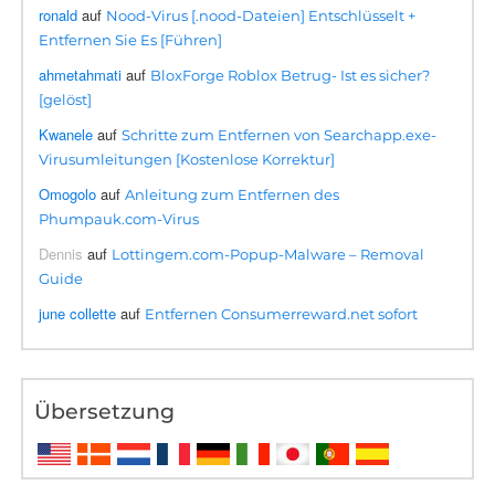
ronald
auf
Nood-Virus [.nood-Dateien] Entschlüsselt +
Entfernen Sie Es [Führen]
ahmetahmati
auf
BloxForge Roblox Betrug- Ist es sicher?
[gelöst]
Kwanele
auf
Schritte zum Entfernen von Searchapp.exe-
Virusumleitungen [Kostenlose Korrektur]
Omogolo
auf
Anleitung zum Entfernen des
Phumpauk.com-Virus
Dennis
auf
Lottingem.com-Popup-Malware – Removal
Guide
june collette
auf
Entfernen Consumerreward.net sofort
Übersetzung